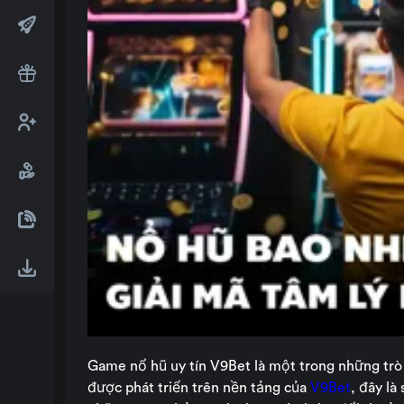
Game nổ hũ uy tín V9Bet là một trong những trò
được phát triển trên nền tảng của
V9Bet
, đây là