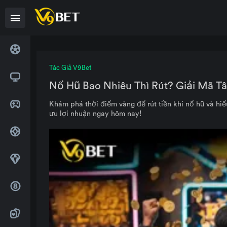
Tác Giả V9Bet
Nổ Hũ Bao Nhiêu Thì Rút? Giải Mã T
Khám phá thời điểm vàng để rút tiền khi nổ hũ và hiểu
ưu lợi nhuận ngay hôm nay!