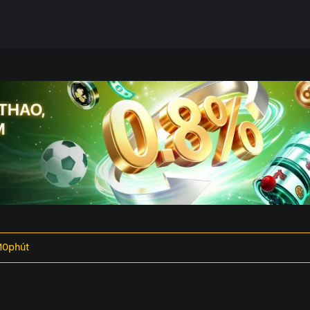
10phút