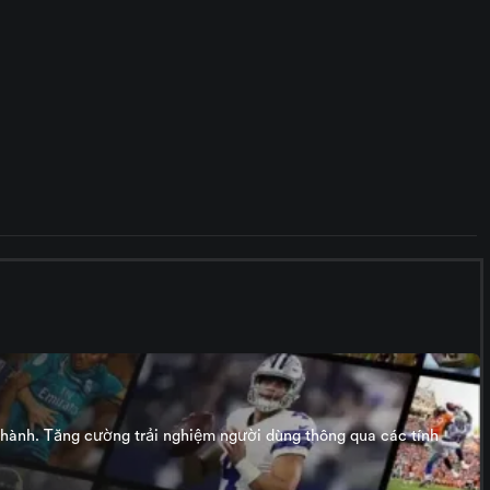
 hành. Tăng cường trải nghiệm người dùng thông qua các tính