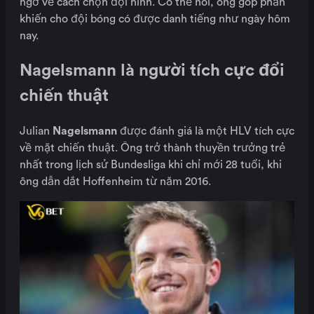
ngờ về cách chọn đội hình. Có thể nói, ông góp phần
khiến cho đội bóng có được danh tiếng như ngày hôm
nay.
Nagelsmann là người tích cực đổi
chiến thuật
Julian
Nagelsmann
được đánh giá là một HLV tích cực
về mặt chiến thuật. Ông trở thành thuyền trưởng trẻ
nhất trong lịch sử Bundesliga khi chỉ mới 28 tuổi, khi
ông dẫn dắt Hoffenheim từ năm 2016.