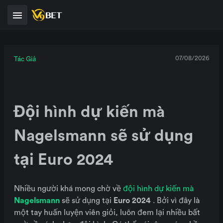
07/08/2026
Tác Giả
Đội hình dự kiến mà
Nagelsmann sẽ sử dụng
tại Euro 2024
Nhiều người khá mong chờ về
đội hình dự kiến mà
Nagelsmann
sẽ sử dụng tại
Euro 2024
. Bởi vì đây là
một tay huấn luyện viên giỏi, luôn đem lại nhiều bất