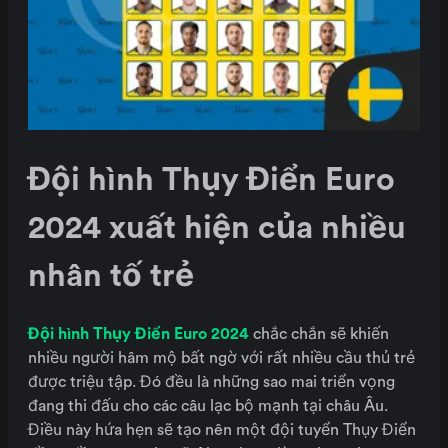
Đội hình Thụy Điển Euro
2024 xuất hiện của nhiều
nhân tố trẻ
Đội hình Thụy Điển Euro 2024
chắc chắn sẽ khiến
nhiều người hâm mộ bất ngờ với rất nhiều cầu thủ trẻ
được triệu tập. Đó đều là những sao mai triển vọng
đang thi đấu cho các câu lạc bộ mạnh tại châu Âu.
Điều này hứa hẹn sẽ tạo nên một đội tuyển Thụy Điển