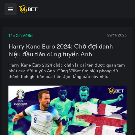
29/11/2023
Tác Giả V9Bet
Harry Kane Euro 2024: Chờ đợi danh
hiệu đầu tiên cùng tuyển Anh
Harry Kane Euro 2024 chắc chắn là cái tên được quan tâm
nhất của đội tuyển Anh. Cùng V9Bet tìm hiểu phong độ,
thành tích ghi bàn của tiền đạo đẳng cấp này nhé.