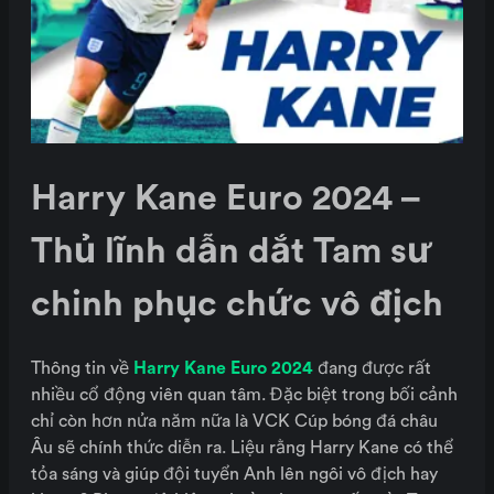
Harry Kane Euro 2024 –
Thủ lĩnh dẫn dắt Tam sư
chinh phục chức vô địch
Thông tin về
Harry Kane Euro 2024
đang được rất
nhiều cổ động viên quan tâm. Đặc biệt trong bối cảnh
chỉ còn hơn nửa năm nữa là VCK Cúp bóng đá châu
Âu sẽ chính thức diễn ra. Liệu rằng Harry Kane có thể
tỏa sáng và giúp đội tuyển Anh lên ngôi vô địch hay