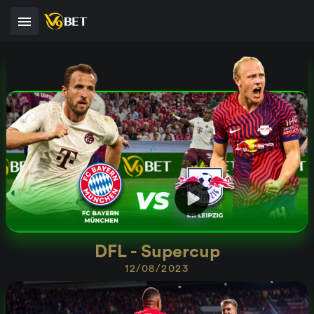
DFL - Supercup
12/08/2023