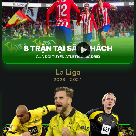
La Liga
2023 - 2024