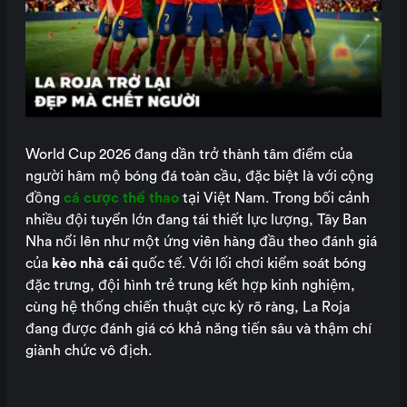
World Cup 2026 đang dần trở thành tâm điểm của
người hâm mộ bóng đá toàn cầu, đặc biệt là với cộng
đồng
cá cược thể thao
tại Việt Nam. Trong bối cảnh
nhiều đội tuyển lớn đang tái thiết lực lượng, Tây Ban
Nha nổi lên như một ứng viên hàng đầu theo đánh giá
của
kèo nhà cái
quốc tế. Với lối chơi kiểm soát bóng
đặc trưng, đội hình trẻ trung kết hợp kinh nghiệm,
cùng hệ thống chiến thuật cực kỳ rõ ràng, La Roja
đang được đánh giá có khả năng tiến sâu và thậm chí
giành chức vô địch.