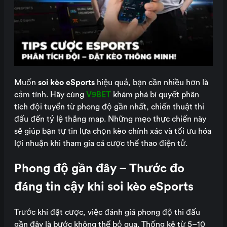
Muốn
soi kèo eSports
hiệu quả, bạn cần nhiều hơn là
cảm tính. Hãy cùng
V9BET
khám phá bí quyết phân
tích đội tuyển từ phong độ gần nhất, chiến thuật thi
đấu đến tỷ lệ thắng map. Những mẹo thực chiến này
sẽ giúp bạn tự tin lựa chọn kèo chính xác và tối ưu hóa
lợi nhuận khi tham gia cá cược thể thao điện tử.
Phong độ gần đây – Thước đo
đáng tin cậy khi soi kèo eSports
Trước khi đặt cược, việc đánh giá phong độ thi đấu
gần đây là bước không thể bỏ qua. Thống kê từ 5–10