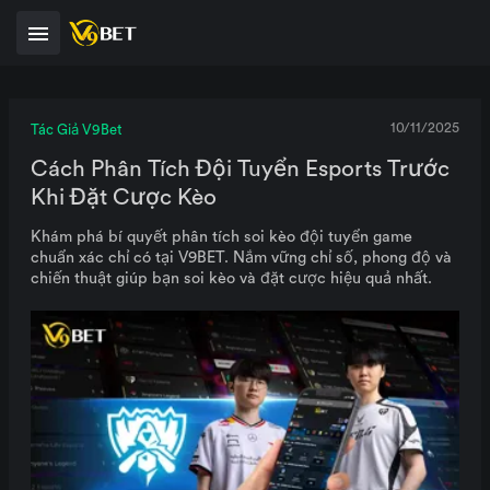
10/11/2025
Tác Giả V9Bet
Cách Phân Tích Đội Tuyển Esports Trước
Khi Đặt Cược Kèo
Khám phá bí quyết phân tích soi kèo đội tuyển game
chuẩn xác chỉ có tại V9BET. Nắm vững chỉ số, phong độ và
chiến thuật giúp bạn soi kèo và đặt cược hiệu quả nhất.