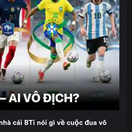
hà cái BTi nói gì về cuộc đua vô