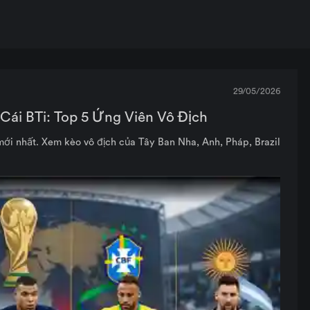
29/05/2026
ái BTi: Top 5 Ứng Viên Vô Địch
ới nhất. Xem kèo vô địch của Tây Ban Nha, Anh, Pháp, Brazil