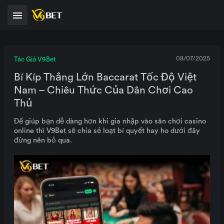
08/07/2025
Tác Giả V9Bet
Bí Kíp Thắng Lớn Baccarat Tốc Độ Việt
Nam – Chiêu Thức Của Dân Chơi Cao
Thủ
Để giúp bạn dễ dàng hơn khi gia nhập vào sân chơi casino
online thì V9Bet sẽ chia sẻ loạt bí quyết hay ho dưới đây
đừng nên bỏ qua.