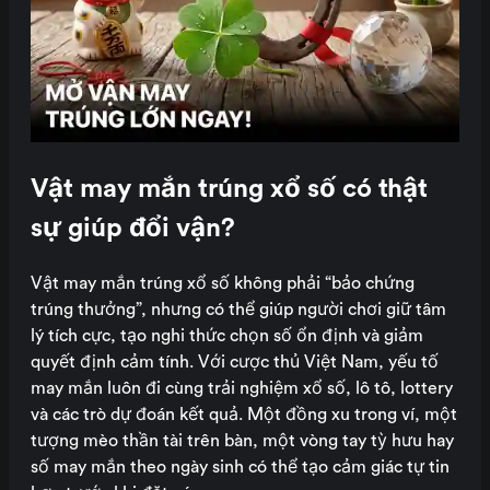
Vật may mắn trúng xổ số có thật
sự giúp đổi vận?
Vật may mắn trúng xổ số không phải “bảo chứng
trúng thưởng”, nhưng có thể giúp người chơi giữ tâm
lý tích cực, tạo nghi thức chọn số ổn định và giảm
quyết định cảm tính. Với cược thủ Việt Nam, yếu tố
may mắn luôn đi cùng trải nghiệm xổ số, lô tô, lottery
và các trò dự đoán kết quả. Một đồng xu trong ví, một
tượng mèo thần tài trên bàn, một vòng tay tỳ hưu hay
số may mắn theo ngày sinh có thể tạo cảm giác tự tin