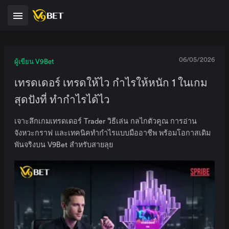
06/05/2026
ผู้เขียน V9Bet
เทรดเดอร์ เทรดให้ไว กำไรให้หนัก 1 ในเกม
สุดปังที่ ทำกำไรได้ไว
เจาะลึกเกมเทรดเดอร์ Trader วิธีเล่น กลไกตัวคูณ การอ่าน
จังหวะกราฟ และเทคนิคทำกำไรแบบมืออาชีพ พร้อมโอกาสเดิม
พันจริงบน V9Bet สำหรับสายลุย