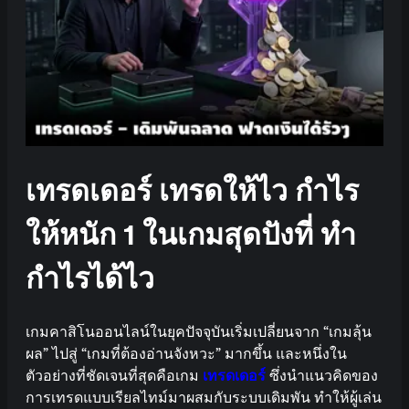
เทรดเดอร์ เทรดให้ไว กำไร
ให้หนัก 1 ในเกมสุดปังที่ ทำ
กำไรได้ไว
เกมคาสิโนออนไลน์ในยุคปัจจุบันเริ่มเปลี่ยนจาก “เกมลุ้น
ผล” ไปสู่ “เกมที่ต้องอ่านจังหวะ” มากขึ้น และหนึ่งใน
ตัวอย่างที่ชัดเจนที่สุดคือเกม
เทรดเดอร์
ซึ่งนำแนวคิดของ
การเทรดแบบเรียลไทม์มาผสมกับระบบเดิมพัน ทำให้ผู้เล่น