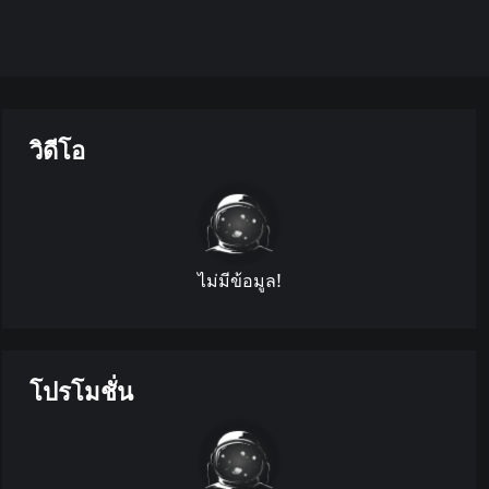
วิดีโอ
ไม่มีข้อมูล!
โปรโมชั่น