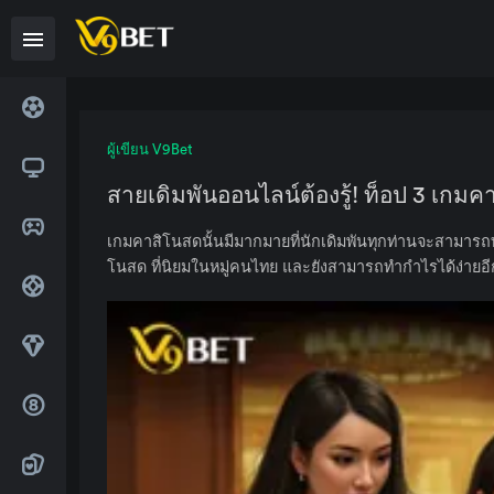
ผู้เขียน V9Bet
สายเดิมพันออนไลน์ต้องรู้! ท็อป 3 เกมค
เกมคาสิโนสดนั้นมีมากมายที่นักเดิมพันทุกท่านจะสามาร
โนสด ที่นิยมในหมู่คนไทย และยังสามารถทำกำไรได้ง่ายอี