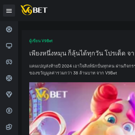
ผู้เขียน V9Bet
เพียงหนึ่งหมุน ก็ลุ้นได้ทุกวัน โปรเด็ด
แคมเปญส่งท้ายปี 2024 เอาใจสิงห์นักปั่นทุกคน ผ่านกิจกรรม
ของขวัญมูลค่ารวมกว่า 38 ล้านบาท จาก V9Bet