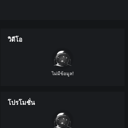
วิดีโอ
ไม่มีข้อมูล!
โปรโมชั่น