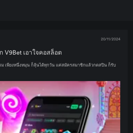
20/11/2024
 จาก V9Bet เอาใจคอสล็อต
 เพียงหนึ่งหมุน ก็ลุ้นได้ทุกวัน แค่สมัครสมาชิกแล้วกดสปิน ก็รับ