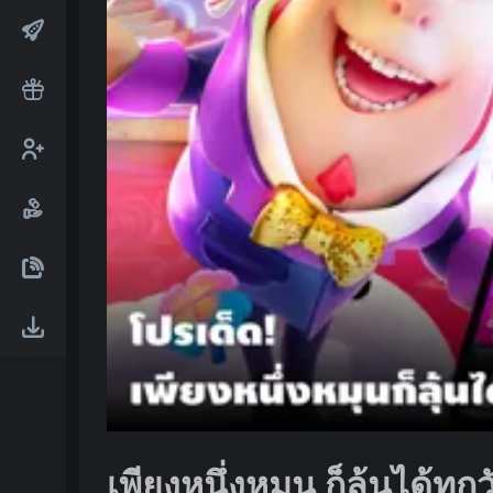
เพียงหนึ่งหมุน ก็ลุ้นได้ท