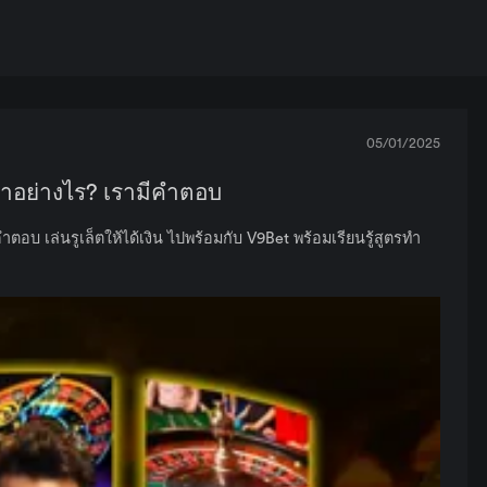
05/01/2025
ิน ทำอย่างไร? เรามีคำตอบ
ตอบ เล่นรูเล็ตให้ได้เงิน ไปพร้อมกับ V9Bet พร้อมเรียนรู้สูตรทำ