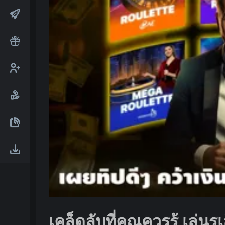
เคล็ดลับที่คุณควรรู้ เล่นร