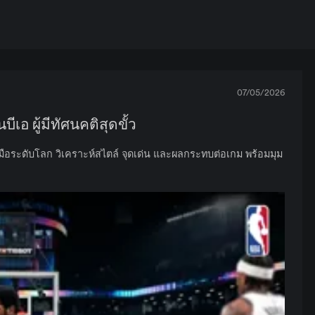
07/05/2026
ีเอ ผู้มีทัศนคติสุดขั้ว
ีมือระดับโลก วิเคราะห์สไตล์ จุดเด่น และผลกระทบต่อเกม พร้อมมุม