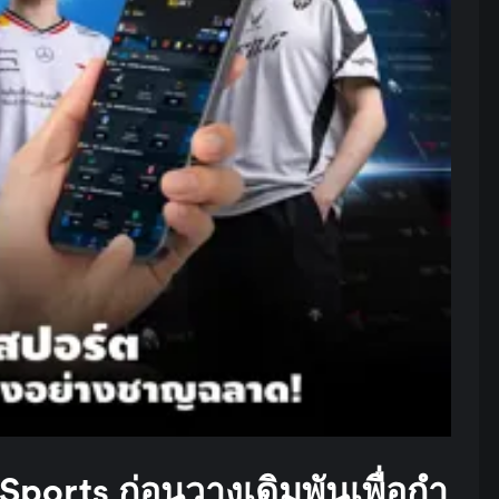
Sports
ก่อนวางเดิมพันเพื่อกำ