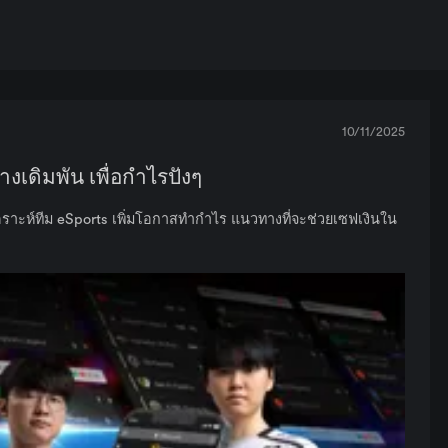
10/11/2025
วางเดิมพัน เพื่อกำไรปังๆ
คราะห์ทีม eSports เพิ่มโอกาสทำกำไร แนวทางที่จะช่วยเซฟเงินใน